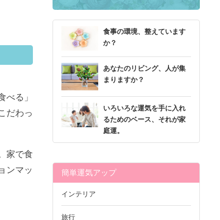
食事の環境、整えています
か？
あなたのリビング、人が集
まりますか？
食べる」
いろいろな運気を手に入れ
こだわっ
るためのベース、それが家
庭運。
。家で食
ョンマッ
簡単運気アップ
。
インテリア
旅行