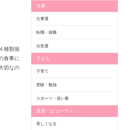
仕事
仕事運
転職・就職
出世運
４種類揃
の食事に
子ども
大切なの
子育て
受験・勉強
スポーツ・習い事
美容・ビューティ
美しくなる