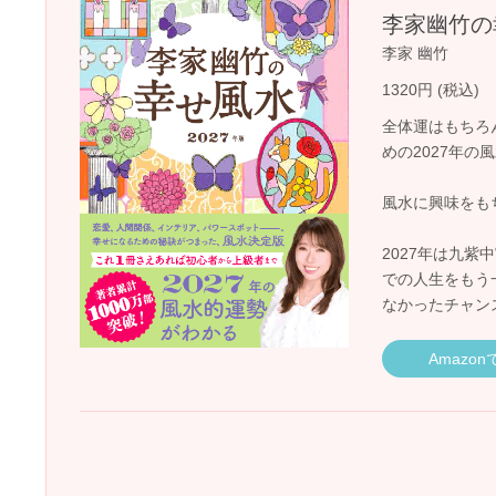
李家幽竹の
李家 幽竹
1320円 (税込)
全体運はもちろ
めの2027年
風水に興味をも
2027年は九
での人生をもう
なかったチャン
Amazo