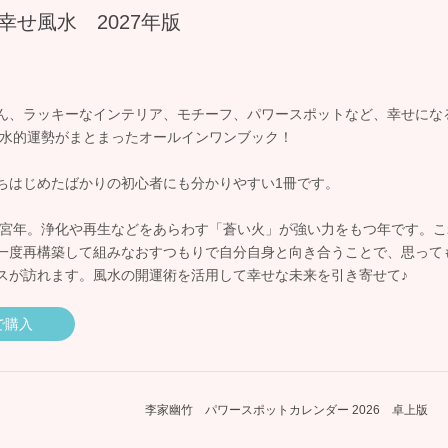
幸せ風水 2027年版
ん、ラッキーなインテリア、モチーフ、パワースポットなど、幸せにな
の風水的運勢がまとまったオールインワンブック！
ちはじめたばかりの初心者にも分かりやすい1冊です。
紫中宮年。浄化や再生などをあらわす「蒼い火」が強い力をもつ年です。
一度再構築して組みなおすつもりで自分自身と向き合うことで、思って
スが訪れます。風水の開運術を活用して幸せな未来を引き寄せて♪
nで購入
李家幽竹 パワースポットカレンダー 2026 卓上版