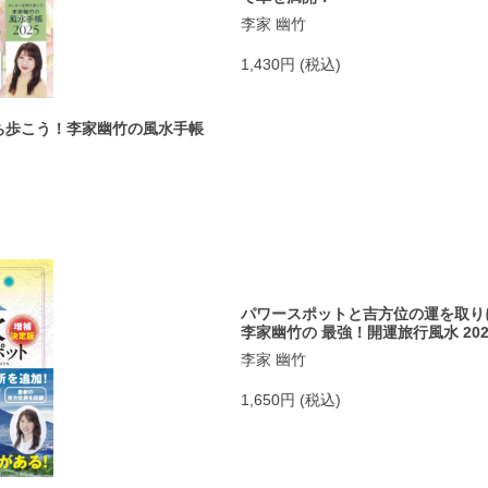
李家 幽竹
1,430円 (税込)
ち歩こう！李家幽竹の風水手帳
パワースポットと吉方位の運を取
李家幽竹の 最強！開運旅行風水 20
李家 幽竹
1,650円 (税込)