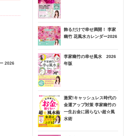
飾るだけで幸せ満開！ 李家
幽竹 花風水カレンダー2026
李家幽竹の幸せ風水 2026
 2026
年版
激変!キャッシュレス時代の
金運アップ対策 李家幽竹の
一生お金に困らない超☆風
水術