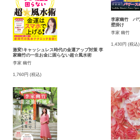
李家幽竹 パワ
壁掛け
李家 幽竹
1,430円 (税込)
激変!キャッシュレス時代の金運アップ対策 李
家幽竹の一生お金に困らない超☆風水術
李家 幽竹
1,760円 (税込)