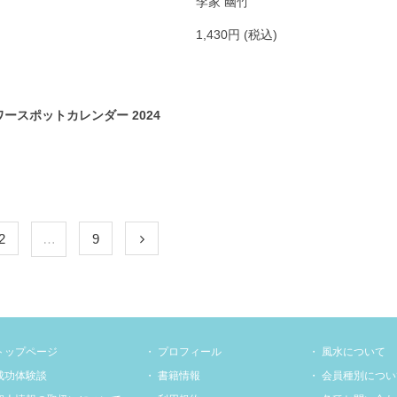
李家 幽竹
1,430円 (税込)
ースポットカレンダー 2024
2
…
9
トップページ
プロフィール
風水について
成功体験談
書籍情報
会員種別につい