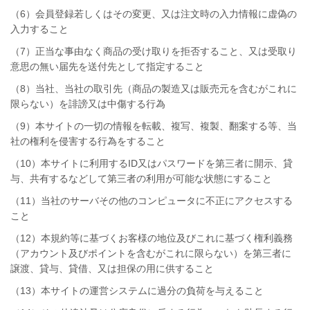
（6）会員登録若しくはその変更、又は注文時の入力情報に虚偽の
入力すること
（7）正当な事由なく商品の受け取りを拒否すること、又は受取り
意思の無い届先を送付先として指定すること
（8）当社、当社の取引先（商品の製造又は販売元を含むがこれに
限らない）を誹謗又は中傷する行為
（9）本サイトの一切の情報を転載、複写、複製、翻案する等、当
社の権利を侵害する行為をすること
（10）本サイトに利用するID又はパスワードを第三者に開示、貸
与、共有するなどして第三者の利用が可能な状態にすること
（11）当社のサーバその他のコンピュータに不正にアクセスする
こと
（12）本規約等に基づくお客様の地位及びこれに基づく権利義務
（アカウント及びポイントを含むがこれに限らない）を第三者に
譲渡、貸与、貸借、又は担保の用に供すること
（13）本サイトの運営システムに過分の負荷を与えること