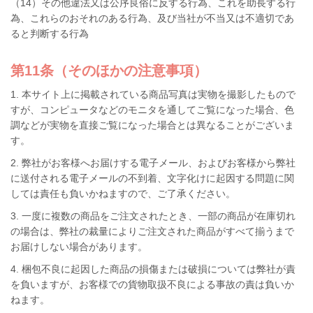
（14）その他違法又は公序良俗に反する行為、これを助長する行
為、これらのおそれのある行為、及び当社が不当又は不適切であ
ると判断する行為
第11条（そのほかの注意事項）
1. 本サイト上に掲載されている商品写真は実物を撮影したもので
すが、コンピュータなどのモニタを通してご覧になった場合、色
調などが実物を直接ご覧になった場合とは異なることがございま
す。
2. 弊社がお客様へお届けする電子メール、およびお客様から弊社
に送付される電子メールの不到着、文字化けに起因する問題に関
しては責任も負いかねますので、ご了承ください。
3. 一度に複数の商品をご注文されたとき、一部の商品が在庫切れ
の場合は、弊社の裁量によりご注文された商品がすべて揃うまで
お届けしない場合があります。
4. 梱包不良に起因した商品の損傷または破損については弊社が責
を負いますが、お客様での貨物取扱不良による事故の責は負いか
ねます。