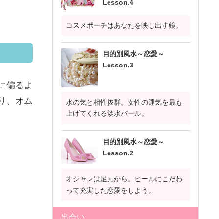
Lesson.4
コスメポーチはあなたを映し出す鏡。
目的別風水～恋愛～
Lesson.3
に偏るよ
り、オム
水の気と相性抜群。女性の運気を最も
上げてくれる淡水パール。
目的別風水～恋愛～
Lesson.2
オシャレは足元から。ヒールにこだわ
って充実した恋愛をしよう。
出会い