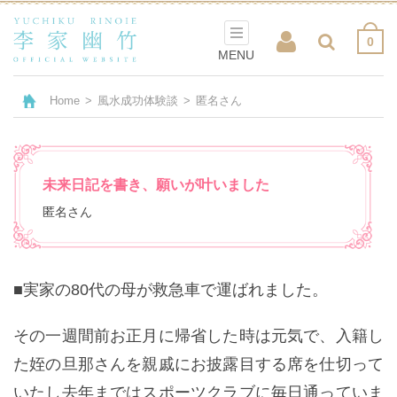
0
MENU
Home
>
風水成功体験談
>
匿名さん
未来日記を書き、願いが叶いました
匿名さん
■実家の80代の母が救急車で運ばれました。
その一週間前お正月に帰省した時は元気で、入籍し
た姪の旦那さんを親戚にお披露目する席を仕切って
いたし去年まではスポーツクラブに毎日通っていま