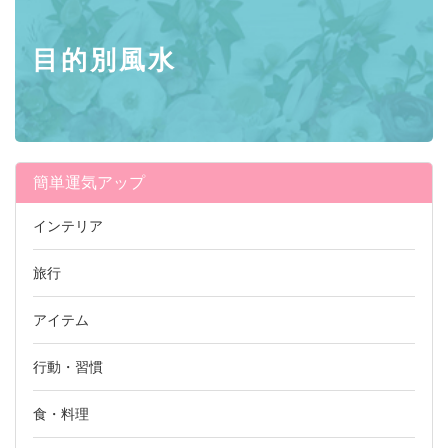
目的別風水
簡単運気アップ
インテリア
旅行
アイテム
行動・習慣
食・料理