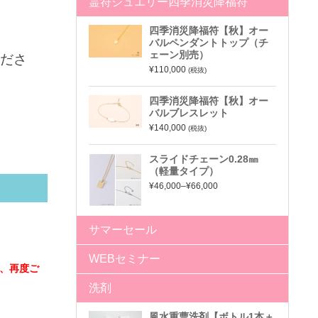
霊符ジュエリー四季消災降福符
四季消災降福符【秋】オー
バルペンダントトップ（チ
ェーン別売）
ださ
¥110,000
(税抜)
四季消災降福符【秋】オー
バルブレスレット
¥140,000
(税抜)
スライドチェーン0.28㎜
（軽量タイプ）
¥46,000–¥66,000
サマーセール
WEBセミナー
、再度ご
洗剤
風水重曹洗剤【ボトル1本＋