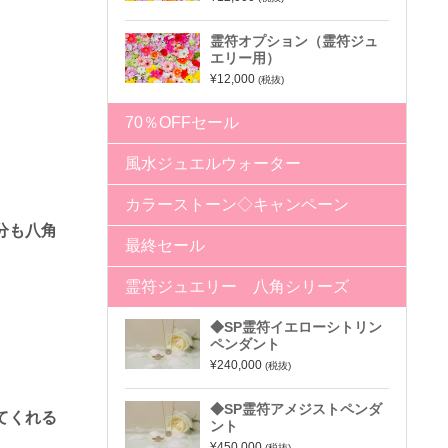
霊符オプション（霊符ジュ
エリー用）
¥12,000
(税抜)
70％OFFセール
風水ジュエルウォーター
カラーストーン◇キャンペーン
分も八角
最終セール
霊符ジュエリー 八角シリーズ
◆SP霊符イエローシトリン
ペンダント
¥240,000
(税抜)
◆SP霊符アメジストペンダ
てくれる
ント
¥450,000
(税抜)