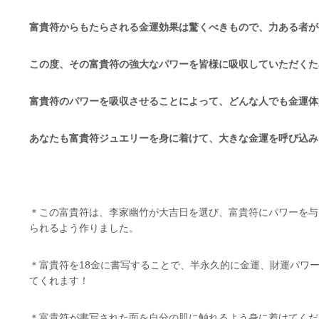
富貴符からもたらされる金運効果は驚くべきもので、力ある者が
この度、その富貴符の強大なパワーを皆様に吸収していただくた
富貴符のパワーを吸収させることによって、どんな人でも金運体
あなたも富貴符ジュエリーを身に着けて、大きな金運を呼び込み
＊この富貴符は、李家幽竹が大吉日を選び、富貴符にパワーを与
られるよう作りました。
＊富貴符を18金に書写することで、半永久的に金運、財運パワ
てくれます！
＊富貴符が書写された面を自分の肌に触れるよう身に着けてくだ