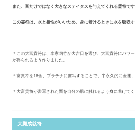
また、富だけではなく大きなステイタスを与えてくれる霊符です
この霊符は、水と相性がいいため、身に着けるときに水を吸収す
＊この大富貴符は、李家幽竹が大吉日を選び、大富貴符にパワー
が得られるよう作りました。
＊富貴符を18金、プラチナに書写することで、半永久的に金運
＊大富貴符が書写された面を自分の肌に触れるよう身に着けてく
大願成就符