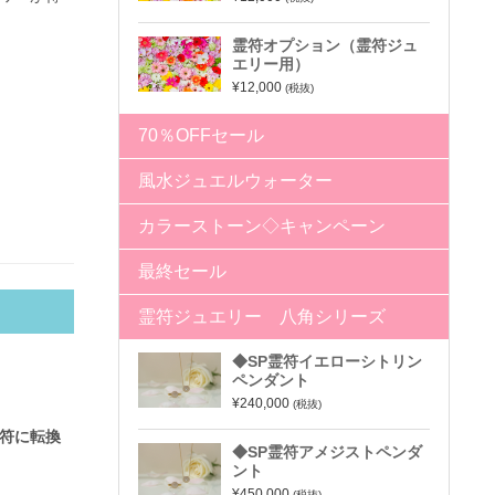
霊符オプション（霊符ジュ
エリー用）
¥12,000
(税抜)
70％OFFセール
風水ジュエルウォーター
カラーストーン◇キャンペーン
最終セール
霊符ジュエリー 八角シリーズ
◆SP霊符イエローシトリン
ペンダント
¥240,000
(税抜)
符に転換
◆SP霊符アメジストペンダ
ント
¥450,000
(税抜)