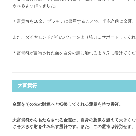
られるよう作りました。
＊富貴符を18金、プラチナに書写することで、半永久的に金運
また、ダイヤモンドが符のパワーをより強力にサポートしてくれ
＊富貴符が書写された面を自分の肌に触れるよう身に着けてくだ
大富貴符
金運をその先の財運へと転換してくれる運気を持つ霊符。
大富貴符からもたらされる金運は、自身の想像を超えて大きくな
させ大きな財を生み出す霊符です。また、この霊符は苦労せず、