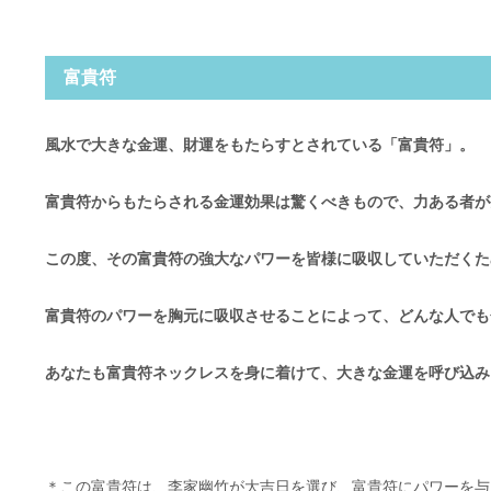
富貴符
風水で大きな金運、財運をもたらすとされている「富貴符」。
富貴符からもたらされる金運効果は驚くべきもので、力ある者が
この度、その富貴符の強大なパワーを皆様に吸収していただくた
富貴符のパワーを胸元に吸収させることによって、どんな人でも
あなたも富貴符ネックレスを身に着けて、大きな金運を呼び込み
＊この富貴符は、李家幽竹が大吉日を選び、富貴符にパワーを与