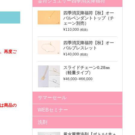
霊符ジュエリー四季消災降福符
四季消災降福符【秋】オー
バルペンダントトップ（チ
ェーン別売）
¥110,000
(税抜)
四季消災降福符【秋】オー
バルブレスレット
、再度ご
¥140,000
(税抜)
スライドチェーン0.28㎜
（軽量タイプ）
¥46,000–¥66,000
サマーセール
は商品の
WEBセミナー
洗剤
風水重曹洗剤【ボトル1本＋