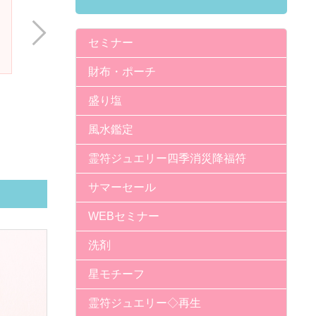
セミナー
財布・ポーチ
盛り塩
風水鑑定
霊符ジュエリー四季消災降福符
サマーセール
WEBセミナー
洗剤
星モチーフ
霊符ジュエリー◇再生