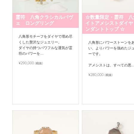
霊符 八角クラシカルパヴ
☆数量限定・霊符 八
ェ ロングリング
イトアメシストダイヤ
ンダントトップ ☆
八角形モチーフをダイヤで埋め尽
くした贅沢なジュエリー。
八角形にパワーストーンを
ダイヤの持つパワフルな運気が霊
い、よりパワーを強めたジ
符のパワーを…
ーです。
¥290,000
(税抜)
アメシストは、すべての悪
¥280,000
(税抜)