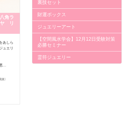
裏技セット
財運ボックス
八角ラ
ヤ リ
ジュエリーアート
【空間風水学会】12月12日受験対策
をあしら
必勝セミナー
ジュエリ
霊符ジュエリー
悪…
税抜)