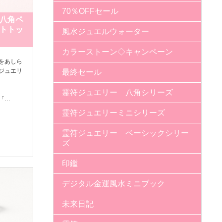
70％OFFセール
八角ペ
トトッ
風水ジュエルウォーター
カラーストーン◇キャンペーン
をあしら
ジュエリ
最終セール
霊符ジュエリー 八角シリーズ
「…
霊符ジュエリーミニシリーズ
霊符ジュエリー ベーシックシリー
ズ
印鑑
デジタル金運風水ミニブック
未来日記