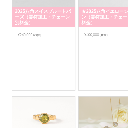
2025八角スイスブルートパ
★2025八角イエロー
ーズ（霊符加工・チェーン
ン（霊符加工・チェー
別料金）
料金）
¥240,000
¥400,000
(税抜)
(税抜)