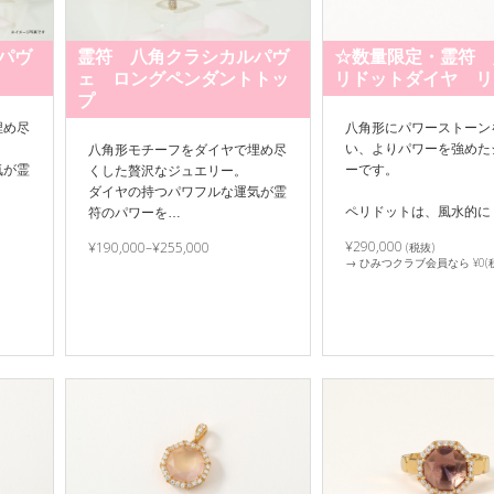
パヴ
霊符 八角クラシカルパヴ
☆数量限定・霊符 
ェ ロングペンダントトッ
リドットダイヤ リ
プ
埋め尽
八角形にパワーストーン
い、よりパワーを強めた
八角形モチーフをダイヤで埋め尽
気が霊
ーです。
くした贅沢なジュエリー。
ダイヤの持つパワフルな運気が霊
ペリドットは、風水的に
符のパワーを…
¥290,000
¥190,000–¥255,000
(税抜)
→ ひみつクラブ会員なら ¥0(