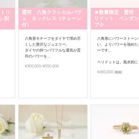
シトリ
霊符 八角クラシカルパヴ
★数量限定・霊符 
ン別
ェ ネックレス（チェーン
リドット ペンダン
付）
プ☆
八角形モチーフをダイヤで埋め尽
八角形にパワーストーン
くした贅沢なジュエリー。
い、よりパワーを強めた
ダイヤの持つパワフルな運気が霊
ーです。
符のパワーを…
ペリドットは、風水的に
¥300,000–¥550,000
¥450,000
(税抜)