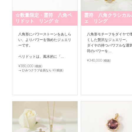
☆数量限定・霊符 八角ペ
霊符 八角クラシカル
リドット リング ☆
ェ リング
八角形にパワーストーンをあしら
八角形モチーフをダイヤで
い、よりパワーを強めたジュエリ
くした贅沢なジュエリー。
ーです。
ダイヤの持つパワフルな運
符のパワーを…
ペリドットは、風水的に「…
¥340,000
(税抜)
¥380,000
(税抜)
→ ひみつクラブ会員なら ¥0(税抜)