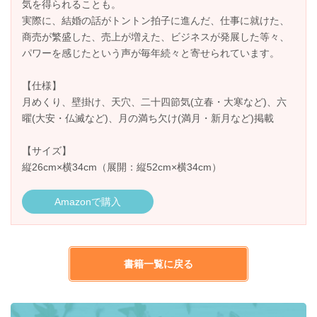
気を得られることも。
実際に、結婚の話がトントン拍子に進んだ、仕事に就けた、
商売が繁盛した、売上が増えた、ビジネスが発展した等々、
パワーを感じたという声が毎年続々と寄せられています。
【仕様】
月めくり、壁掛け、天穴、二十四節気(立春・大寒など)、六
曜(大安・仏滅など)、月の満ち欠け(満月・新月など)掲載
【サイズ】
縦26cm×横34cm（展開：縦52cm×横34cm）
Amazonで購入
書籍一覧に戻る