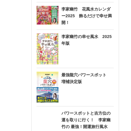
李家幽竹 花風水カレンダ
ー2025 飾るだけで幸せ満
開！
李家幽竹の幸せ風水 2025
年版
最強龍穴パワースポット
増補決定版
パワースポットと吉方位の
運を取りに行く！ 李家幽
竹の 最強！開運旅行風水