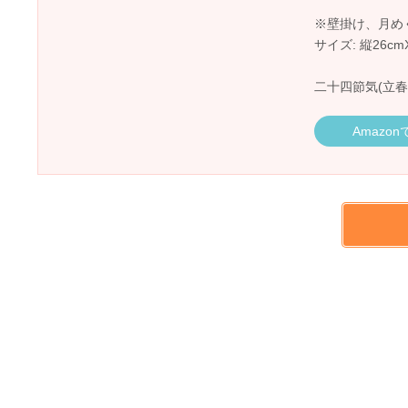
※壁掛け、月め
サイズ: 縦26cm
二十四節気(立春
Amazo