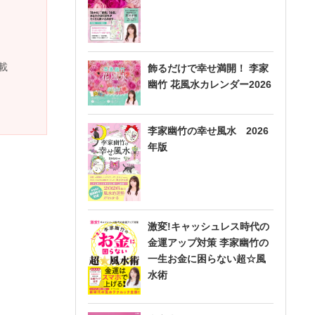
載
飾るだけで幸せ満開！ 李家
幽竹 花風水カレンダー2026
李家幽竹の幸せ風水 2026
年版
激変!キャッシュレス時代の
金運アップ対策 李家幽竹の
一生お金に困らない超☆風
水術