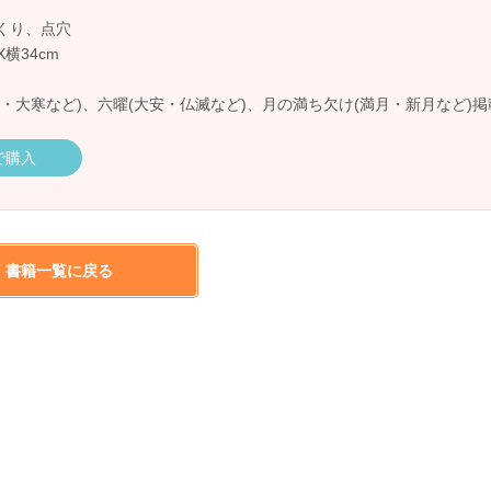
くり、点穴
X横34cm
・大寒など)、六曜(大安・仏滅など)、月の満ち欠け(満月・新月など)掲
nで購入
書籍一覧に戻る