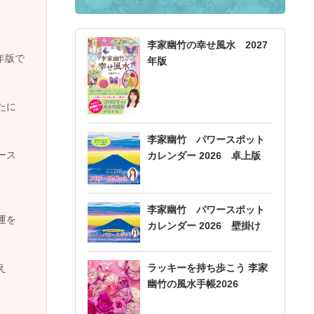
李家幽竹の幸せ風水 2027
年版で
年版
たに
李家幽竹 パワースポット
ース
カレンダー 2026 卓上版
李家幽竹 パワースポット
運を
カレンダー 2026 壁掛け
ラッキーを持ち歩こう 李家
え
幽竹の風水手帳2026