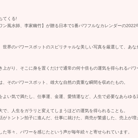
ちてくる!
ワン風水師、李家幽竹】が贈る日本で1番パワフルなカレンダーの2022
、世界のパワースポットのスピリチャルな美しい写真を厳選して、あな
き上がり、そこに身を置くだけで通常の何十倍もの運気を得られるパワ
は、そのパワースポット、雄大な自然の貴重な瞬間を収めたもの。
をよい気で満たし、仕事運、金運、愛情運など、人生で必要なあらゆる
。
大で、人生をガラリと変えてしまうほどの運気を得られることも。
話がトントン拍子に進んだ、仕事に就けた、商売が繁盛した、売上が増
した等々、パワーを感じたという声が毎年続々と寄せられています。