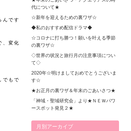
代について★
☆新年を迎えるための裏ワザ☆
ろんです
◆私のおすすめ配信ドラマ◆
☆コロナに打ち勝つ！願いを叶える季節
で、変化
の裏ワザ☆
◇世界の状況と旅行月の注意事項につい
て◇
2020年☆明けましておめでとうございま
しでもで
す☆
★お正月の裏ワザ＆年末のごあいさつ★
「神域・聖域研究会」より★ＮＥＷパワ
ースポット発見２★
月別アーカイブ